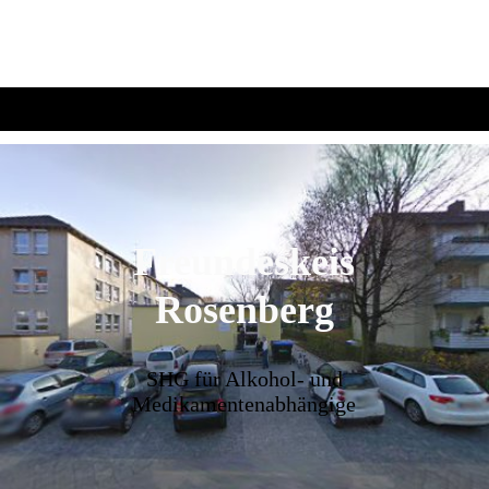
Freundeskeis
Rosenberg
SHG für Alkohol- und
Medikamentenabhängige