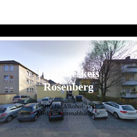
Freundeskeis
Rosenberg
SHG für Alkohol- und
Medikamentenabhängige